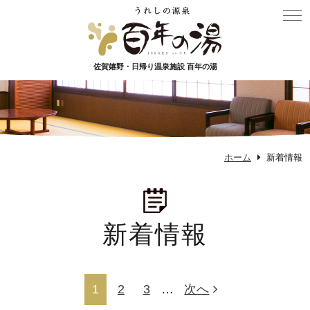
佐賀嬉野・日帰り温泉施設 百年の湯
ホーム
新着情報
新着情報
1
2
3
…
次へ